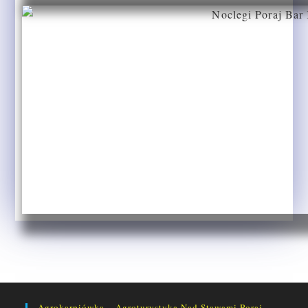
Agrokarpiówka – Agroturystyka Nad Stawami Poraj