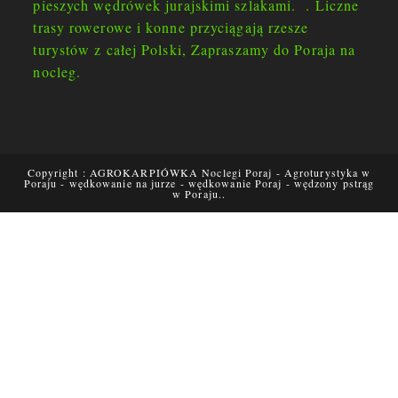
pieszych wędrówek jurajskimi szlakami. . Liczne
trasy rowerowe i konne przyciągają rzesze
turystów z całej Polski, Zapraszamy do Poraja na
nocleg.
Copyright : AGROKARPIÓWKA Noclegi Poraj - Agroturystyka w
Poraju - wędkowanie na jurze - wędkowanie Poraj - wędzony pstrąg
w Poraju..